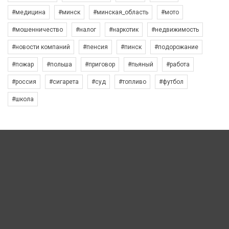
#медицина
#минск
#минская_область
#мото
#мошенничество
#налог
#наркотик
#недвижимость
#новости компаний
#пенсия
#пинск
#подорожание
#пожар
#польша
#приговор
#пьяный
#работа
#россия
#сигарета
#суд
#топливо
#футбол
#школа