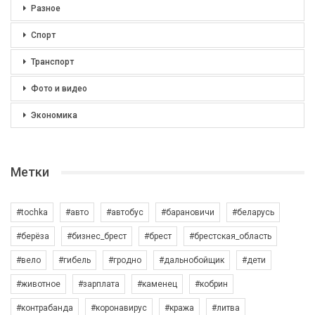
Разное
Спорт
Транспорт
Фото и видео
Экономика
Метки
#tochka
#авто
#автобус
#барановичи
#беларусь
#берёза
#бизнес_брест
#брест
#брестская_область
#вело
#гибель
#гродно
#дальнобойщик
#дети
#животное
#зарплата
#каменец
#кобрин
#контрабанда
#коронавирус
#кража
#литва