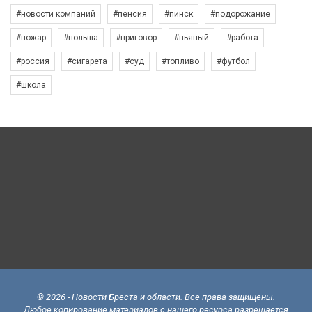
#новости компаний
#пенсия
#пинск
#подорожание
#пожар
#польша
#приговор
#пьяный
#работа
#россия
#сигарета
#суд
#топливо
#футбол
#школа
© 2026 - Новости Бреста и области. Все права защищены.
Любое копирование материалов с нашего ресурса разрешается