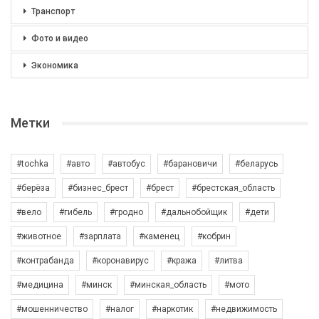
Транспорт
Фото и видео
Экономика
Метки
#tochka
#авто
#автобус
#барановичи
#беларусь
#берёза
#бизнес_брест
#брест
#брестская_область
#вело
#гибель
#гродно
#дальнобойщик
#дети
#животное
#зарплата
#каменец
#кобрин
#контрабанда
#коронавирус
#кража
#литва
#медицина
#минск
#минская_область
#мото
#мошенничество
#налог
#наркотик
#недвижимость