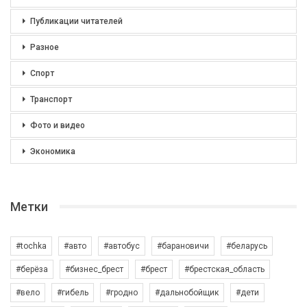
Публикации читателей
Разное
Спорт
Транспорт
Фото и видео
Экономика
Метки
#tochka
#авто
#автобус
#барановичи
#беларусь
#берёза
#бизнес_брест
#брест
#брестская_область
#вело
#гибель
#гродно
#дальнобойщик
#дети