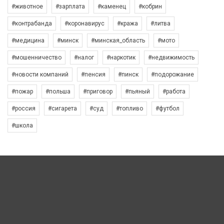
#животное
#зарплата
#каменец
#кобрин
#контрабанда
#коронавирус
#кража
#литва
#медицина
#минск
#минская_область
#мото
#мошенничество
#налог
#наркотик
#недвижимость
#новости компаний
#пенсия
#пинск
#подорожание
#пожар
#польша
#приговор
#пьяный
#работа
#россия
#сигарета
#суд
#топливо
#футбол
#школа