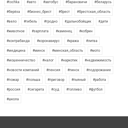
#tochka
#авто
#автобус
#барановичи
#беларусь
#берёза
#бизнес_брест
#брест
#брестская_область
#вело
#гибель
#гродно
#дальнобойщик
#дети
#животное
#зарплата
#каменец
#кобрин
#контрабанда
#коронавирус
#кража
#литва
#медицина
#минск
#минская_область
#мото
#мошенничество
#налог
#наркотик
#недвижимость
#новости компаний
#пенсия
#пинск
#подорожание
#пожар
#польша
#приговор
#пьяный
#работа
#россия
#сигарета
#суд
#топливо
#футбол
#школа