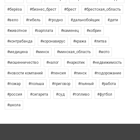
#берёза
#бизнес_брест
#брест
#брестская_область
#вело
#гибель
#гродно
#дальнобойщик
#дети
#животное
#зарплата
#каменец
#кобрин
#контрабанда
#коронавирус
#кража
#литва
#медицина
#минск
#минская_область
#мото
#мошенничество
#налог
#наркотик
#недвижимость
#новости компаний
#пенсия
#пинск
#подорожание
#пожар
#польша
#приговор
#пьяный
#работа
#россия
#сигарета
#суд
#топливо
#футбол
#школа