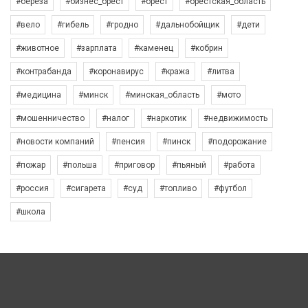
#берёза
#бизнес_брест
#брест
#брестская_область
#вело
#гибель
#гродно
#дальнобойщик
#дети
#животное
#зарплата
#каменец
#кобрин
#контрабанда
#коронавирус
#кража
#литва
#медицина
#минск
#минская_область
#мото
#мошенничество
#налог
#наркотик
#недвижимость
#новости компаний
#пенсия
#пинск
#подорожание
#пожар
#польша
#приговор
#пьяный
#работа
#россия
#сигарета
#суд
#топливо
#футбол
#школа