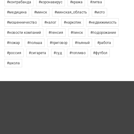
#контрабанда
#коронавирус
#кража
#литва
#медицина
#минск
#минская_область
#мото
#мошенничество
#налог
#наркотик
#недвижимость
#новости компаний
#пенсия
#пинск
#подорожание
#пожар
#польша
#приговор
#пьяный
#работа
#россия
#сигарета
#суд
#топливо
#футбол
#школа