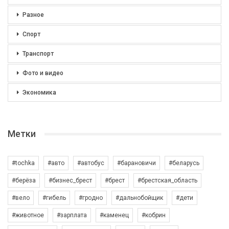
Разное
Спорт
Транспорт
Фото и видео
Экономика
Метки
#tochka
#авто
#автобус
#барановичи
#беларусь
#берёза
#бизнес_брест
#брест
#брестская_область
#вело
#гибель
#гродно
#дальнобойщик
#дети
#животное
#зарплата
#каменец
#кобрин