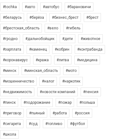
#tochka
#авто
#автобус
#барановичи
#беларусь
#берёза
#бизнес_брест
#брест
#брестская_область
#вело
#гибель
#гродно
#дальнобойщик
#дети
#животное
#зарплата
#каменец
#кобрин
#контрабанда
#коронавирус
#кража
#литва
#медицина
#минск
#минская_область
#мото
#мошенничество
#налог
#наркотик
#недвижимость
#новости компаний
#пенсия
#пинск
#подорожание
#пожар
#польша
#приговор
#пьяный
#работа
#россия
#сигарета
#суд
#топливо
#футбол
#школа