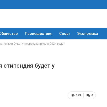
Общество
Происшествия
Спорт
Экономика
типендия будет у первокурсников в 2024 году?
я стипендия будет у
129
0