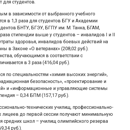
 для студентов.
ым в зависимости от выбранного учебного
ся в 1,3 раза для студентов БГУ и Академии
студентов БНТУ, БГЭУ, БГПУ им. М. Танка, БГАМ,
5 раза стипендии выше у студентов – инвалидов I и II
ю утраты здоровья, инвалидов боевых действий на
ны в Законе «О ветеранах» (208,02 руб.).
нства, обучающимся в соответствии с
вается в 3 раза (416,04 руб.).
ся по специальностям «химия высоких энергий»,
радиационная безопасность», «проектирование и
ций» и «информационные и управляющие системы
ндия – 0,34 БПМ (157,17 руб.).
сионально-технических училищ, профессионально-
х лицеев до первой сессии получают минимальную
мся средних школ – училищ олимпийского резерва
,34 руб.).