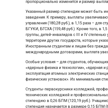
пропорционально изменится и размер выплат
Указанный размер стипендии может быть ин
заведения. К примеру, выплаты увеличивают
управления (180,28 руб.), в 1,15 раза – для 
БГУКИ, БГСХА (159,48 руб.). Кроме того, в 1,
группы, детей-инвалидов с III и IV степень
территории других государств, которые указа
Иностранным студентам и лицам без гражда
международными договорами, выплата увеличи
Особые условия – для студентов, обучающих
«ядерные физика и технологии», «ядерная и 
эксплуатация атомных электрических стан
физических установок». Их минимальная стипе
Студенты-первокурсники колледжей, профес
технических колледжей и профессиональны
стипендию в 0,26 БПМ (120,19 руб.). Учащи
стипендия назначается в размере 0,15 БПМ (69