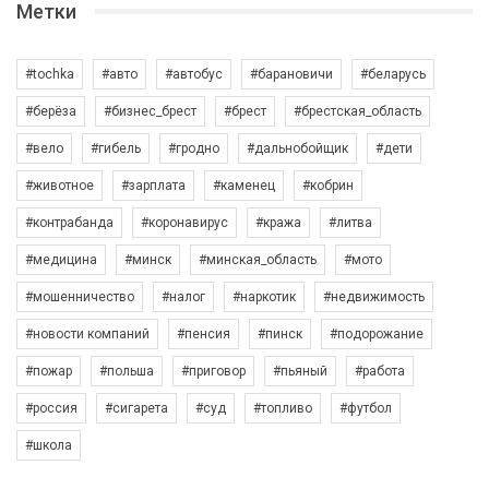
Метки
#tochka
#авто
#автобус
#барановичи
#беларусь
#берёза
#бизнес_брест
#брест
#брестская_область
#вело
#гибель
#гродно
#дальнобойщик
#дети
#животное
#зарплата
#каменец
#кобрин
#контрабанда
#коронавирус
#кража
#литва
#медицина
#минск
#минская_область
#мото
#мошенничество
#налог
#наркотик
#недвижимость
#новости компаний
#пенсия
#пинск
#подорожание
#пожар
#польша
#приговор
#пьяный
#работа
#россия
#сигарета
#суд
#топливо
#футбол
#школа