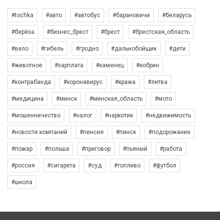
#tochka
#авто
#автобус
#барановичи
#беларусь
#берёза
#бизнес_брест
#брест
#брестская_область
#вело
#гибель
#гродно
#дальнобойщик
#дети
#животное
#зарплата
#каменец
#кобрин
#контрабанда
#коронавирус
#кража
#литва
#медицина
#минск
#минская_область
#мото
#мошенничество
#налог
#наркотик
#недвижимость
#новости компаний
#пенсия
#пинск
#подорожание
#пожар
#польша
#приговор
#пьяный
#работа
#россия
#сигарета
#суд
#топливо
#футбол
#школа