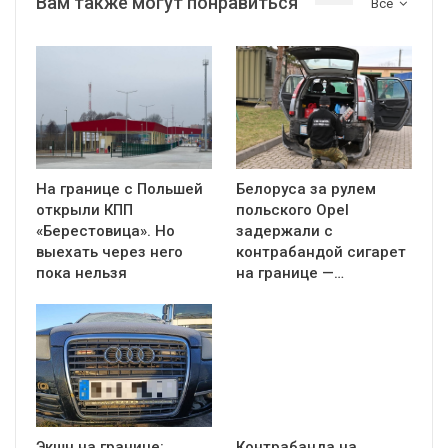
Вам также могут понравиться
Все
На границе с Польшей
Белоруса за рулем
открыли КПП
польского Opel
«Берестовица». Но
задержали с
выехать через него
контрабандой сигарет
пока нельзя
на границе —…
Экшн на границе:
Контрабанда на