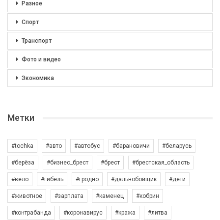
Разное
Спорт
Транспорт
Фото и видео
Экономика
Метки
#tochka
#авто
#автобус
#барановичи
#беларусь
#берёза
#бизнес_брест
#брест
#брестская_область
#вело
#гибель
#гродно
#дальнобойщик
#дети
#животное
#зарплата
#каменец
#кобрин
#контрабанда
#коронавирус
#кража
#литва