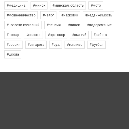
#медицина
#минск
#минская_область
#мото
#мошенничество
#налог
#наркотик
#недвижимость
#новости компаний
#пенсия
#пинск
#подорожание
#пожар
#польша
#приговор
#пьяный
#работа
#россия
#сигарета
#суд
#топливо
#футбол
#школа