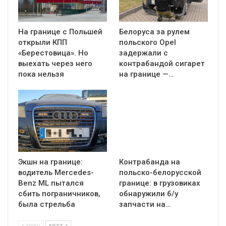
На границе с Польшей
Белоруса за рулем
открыли КПП
польского Opel
«Берестовица». Но
задержали с
выехать через него
контрабандой сигарет
пока нельзя
на границе —…
Экшн на границе:
Контрабанда на
водитель Mercedes-
польско-белорусской
Benz ML пытался
границе: в грузовиках
сбить пограничников,
обнаружили б/у
была стрельба
запчасти на…