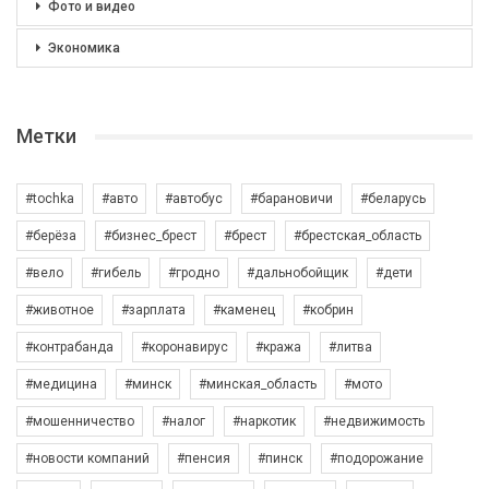
Фото и видео
Экономика
Метки
#tochka
#авто
#автобус
#барановичи
#беларусь
#берёза
#бизнес_брест
#брест
#брестская_область
#вело
#гибель
#гродно
#дальнобойщик
#дети
#животное
#зарплата
#каменец
#кобрин
#контрабанда
#коронавирус
#кража
#литва
#медицина
#минск
#минская_область
#мото
#мошенничество
#налог
#наркотик
#недвижимость
#новости компаний
#пенсия
#пинск
#подорожание