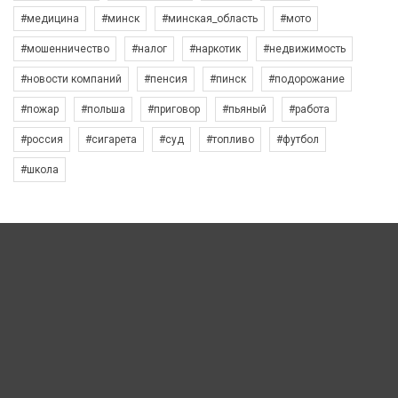
#медицина
#минск
#минская_область
#мото
#мошенничество
#налог
#наркотик
#недвижимость
#новости компаний
#пенсия
#пинск
#подорожание
#пожар
#польша
#приговор
#пьяный
#работа
#россия
#сигарета
#суд
#топливо
#футбол
#школа