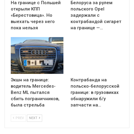
На границе с Польшей
Белоруса за рулем
открыли КПП
польского Opel
«Берестовица». Но
задержали с
выехать через него
контрабандой сигарет
пока нельзя
на границе —…
Экшн на границе:
Контрабанда на
водитель Mercedes-
польско-белорусской
Benz ML пытался
границе: в грузовиках
сбить пограничников,
обнаружили б/у
была стрельба
запчасти на…
PREV
NEXT