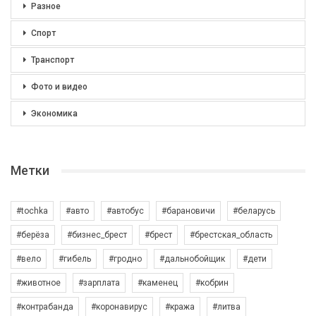
Разное
Спорт
Транспорт
Фото и видео
Экономика
Метки
#tochka
#авто
#автобус
#барановичи
#беларусь
#берёза
#бизнес_брест
#брест
#брестская_область
#вело
#гибель
#гродно
#дальнобойщик
#дети
#животное
#зарплата
#каменец
#кобрин
#контрабанда
#коронавирус
#кража
#литва