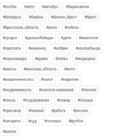
#tochka
#авто
#автобус
#барановичи
#беларусь
#берёза
#бизнес_брест
#брест
#брестская_область
#вело
#гибель
#гродно
#дальнобойщик
#дети
#животное
#зарплата
#каменец
#кобрин
#контрабанда
#коронавирус
#кража
#литва
#медицина
#минск
#минская_область
#мото
#мошенничество
#налог
#наркотик
#недвижимость
#новости компаний
#пенсия
#пинск
#подорожание
#пожар
#польша
#приговор
#пьяный
#работа
#россия
#сигарета
#суд
#топливо
#футбол
#школа