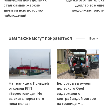
Минувший понедельник
Где же этот потолок?
стал самым жарким
Доллар все еще
днем за всю историю
продолжает расти
наблюдений
Вам также могут понравиться
Все
На границе с Польшей
Белоруса за рулем
открыли КПП
польского Opel
«Берестовица». Но
задержали с
выехать через него
контрабандой сигарет
пока нельзя
на границе —…