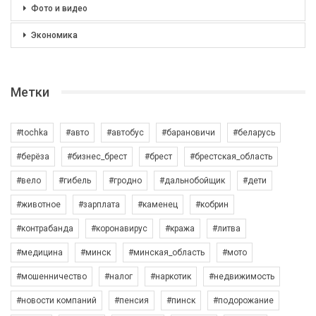
Фото и видео
Экономика
Метки
#tochka
#авто
#автобус
#барановичи
#беларусь
#берёза
#бизнес_брест
#брест
#брестская_область
#вело
#гибель
#гродно
#дальнобойщик
#дети
#животное
#зарплата
#каменец
#кобрин
#контрабанда
#коронавирус
#кража
#литва
#медицина
#минск
#минская_область
#мото
#мошенничество
#налог
#наркотик
#недвижимость
#новости компаний
#пенсия
#пинск
#подорожание