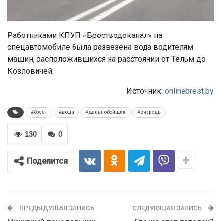
Работниками КПУП «Брестводоканал» на
спецавтомобиле была развезена вода водителям
машин, расположившихся на расстоянии от Тельм до
Козловичей.
Источник:
onlinebrest.by
#брест
#вода
#дальнобойщик
#очередь
130
0
Поделится
ПРЕДЫДУЩАЯ ЗАПИСЬ
СЛЕДУЮЩАЯ ЗАПИСЬ