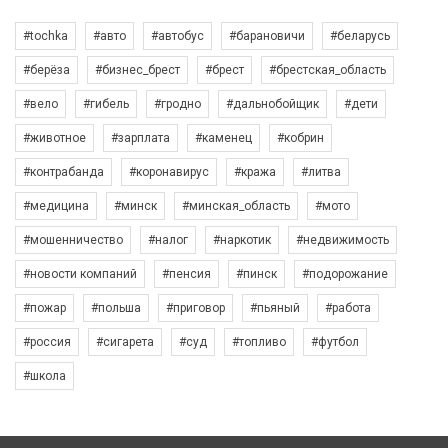
#tochka
#авто
#автобус
#барановичи
#беларусь
#берёза
#бизнес_брест
#брест
#брестская_область
#вело
#гибель
#гродно
#дальнобойщик
#дети
#животное
#зарплата
#каменец
#кобрин
#контрабанда
#коронавирус
#кража
#литва
#медицина
#минск
#минская_область
#мото
#мошенничество
#налог
#наркотик
#недвижимость
#новости компаний
#пенсия
#пинск
#подорожание
#пожар
#польша
#приговор
#пьяный
#работа
#россия
#сигарета
#суд
#топливо
#футбол
#школа