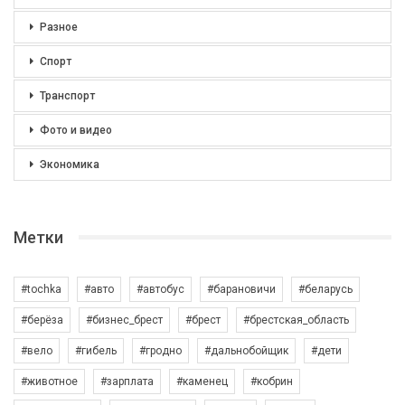
Разное
Спорт
Транспорт
Фото и видео
Экономика
Метки
#tochka
#авто
#автобус
#барановичи
#беларусь
#берёза
#бизнес_брест
#брест
#брестская_область
#вело
#гибель
#гродно
#дальнобойщик
#дети
#животное
#зарплата
#каменец
#кобрин