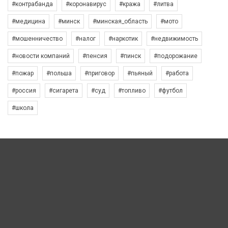
#контрабанда
#коронавирус
#кража
#литва
#медицина
#минск
#минская_область
#мото
#мошенничество
#налог
#наркотик
#недвижимость
#новости компаний
#пенсия
#пинск
#подорожание
#пожар
#польша
#приговор
#пьяный
#работа
#россия
#сигарета
#суд
#топливо
#футбол
#школа