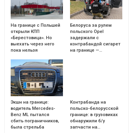
На границе с Польшей
Белоруса за рулем
открыли КПП
польского Opel
«Берестовица». Но
задержали с
выехать через него
контрабандой сигарет
пока нельзя
на границе —…
Экшн на границе:
Контрабанда на
водитель Mercedes-
польско-белорусской
Benz ML пытался
границе: в грузовиках
сбить пограничников,
обнаружили б/у
была стрельба
запчасти на…