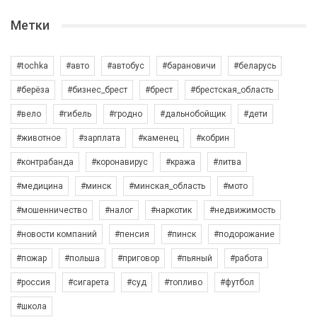
Метки
#tochka
#авто
#автобус
#барановичи
#беларусь
#берёза
#бизнес_брест
#брест
#брестская_область
#вело
#гибель
#гродно
#дальнобойщик
#дети
#животное
#зарплата
#каменец
#кобрин
#контрабанда
#коронавирус
#кража
#литва
#медицина
#минск
#минская_область
#мото
#мошенничество
#налог
#наркотик
#недвижимость
#новости компаний
#пенсия
#пинск
#подорожание
#пожар
#польша
#приговор
#пьяный
#работа
#россия
#сигарета
#суд
#топливо
#футбол
#школа