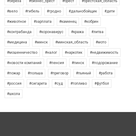
#берёза
#бизнес_брест
#брест
#брестская_область
#вело
#гибель
#гродно
#дальнобойщик
#дети
#животное
#зарплата
#каменец
#кобрин
#контрабанда
#коронавирус
#кража
#литва
#медицина
#минск
#минская_область
#мото
#мошенничество
#налог
#наркотик
#недвижимость
#новости компаний
#пенсия
#пинск
#подорожание
#пожар
#польша
#приговор
#пьяный
#работа
#россия
#сигарета
#суд
#топливо
#футбол
#школа