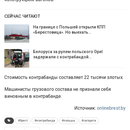
СЕЙЧАС ЧИТАЮТ
На границе с Польшей открыли КПП
«Берестовица». Но выехать…
Белоруса за рулем польского Opel
задержали с контрабандой…
Стоимость контрабанды составляет 22 тысячи злотых.
Машинисты грузового состава не признали себя
виновным в контрабанде.
Источник:
onlinebrest.by
#брест
#контрабанда
#польша
#сигарета