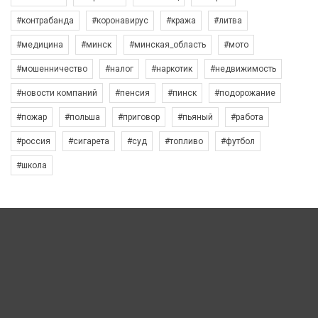
#контрабанда
#коронавирус
#кража
#литва
#медицина
#минск
#минская_область
#мото
#мошенничество
#налог
#наркотик
#недвижимость
#новости компаний
#пенсия
#пинск
#подорожание
#пожар
#польша
#приговор
#пьяный
#работа
#россия
#сигарета
#суд
#топливо
#футбол
#школа