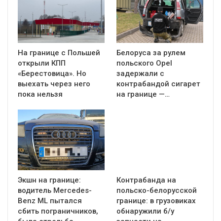
На границе с Польшей
Белоруса за рулем
открыли КПП
польского Opel
«Берестовица». Но
задержали с
выехать через него
контрабандой сигарет
пока нельзя
на границе —…
Экшн на границе:
Контрабанда на
водитель Mercedes-
польско-белорусской
Benz ML пытался
границе: в грузовиках
сбить пограничников,
обнаружили б/у