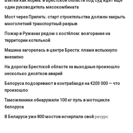
Взятки как норма: в Брестской области под суд идет еще
один руководитель мясокомбината
Мост через Припять: старт строительства должен закрыть
многолетний транспортный разрыв
Пожар в Ружанах рядом с костёлом: возгорание на
территории котельной
Машина загорелась в центре Бреста: пламя вспыхнуло
внезапно
На дорогах Брестской области за выходные произошло
несколько десятков аварий
Белоруса подозревают в контрабанде на €203 000 — что
произошло
Таможенники обнаружили 100 кг пуль в мотоцикле
белоруса
В Беларуси уже 800 мостов исчерпали свой
ресурс