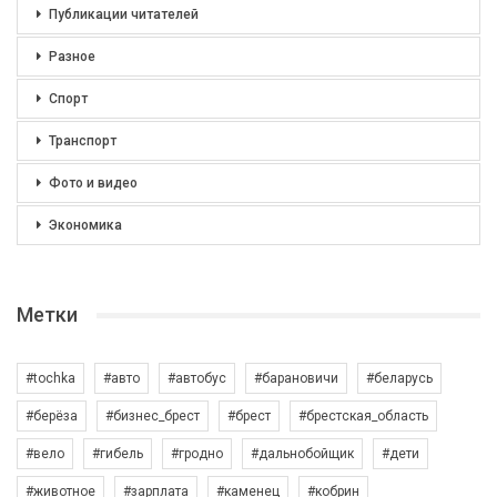
Публикации читателей
Разное
Спорт
Транспорт
Фото и видео
Экономика
Метки
#tochka
#авто
#автобус
#барановичи
#беларусь
#берёза
#бизнес_брест
#брест
#брестская_область
#вело
#гибель
#гродно
#дальнобойщик
#дети
#животное
#зарплата
#каменец
#кобрин