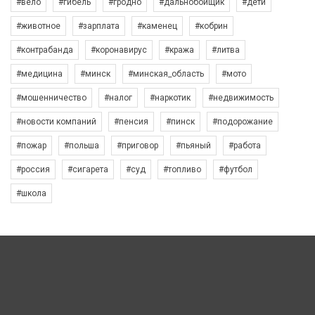
#вело
#гибель
#гродно
#дальнобойщик
#дети
#животное
#зарплата
#каменец
#кобрин
#контрабанда
#коронавирус
#кража
#литва
#медицина
#минск
#минская_область
#мото
#мошенничество
#налог
#наркотик
#недвижимость
#новости компаний
#пенсия
#пинск
#подорожание
#пожар
#польша
#приговор
#пьяный
#работа
#россия
#сигарета
#суд
#топливо
#футбол
#школа