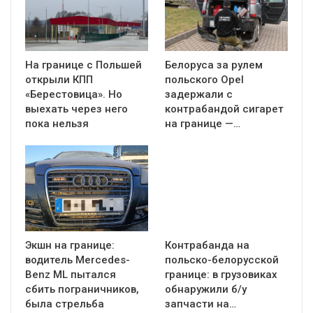
На границе с Польшей
Белоруса за рулем
открыли КПП
польского Opel
«Берестовица». Но
задержали с
выехать через него
контрабандой сигарет
пока нельзя
на границе —…
Экшн на границе:
Контрабанда на
водитель Mercedes-
польско-белорусской
Benz ML пытался
границе: в грузовиках
сбить пограничников,
обнаружили б/у
была стрельба
запчасти на…