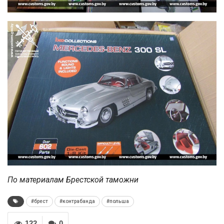
По материалам Брестской таможни
#брест
#контрабанда
#польша
122
0