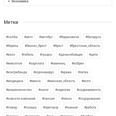
Экономика
Метки
#tochka
#авто
#автобус
#барановичи
#беларусь
#берёза
#бизнес_брест
#брест
#брестская_область
#вело
#гибель
#гродно
#дальнобойщик
#дети
#животное
#зарплата
#каменец
#кобрин
#контрабанда
#коронавирус
#кража
#литва
#медицина
#минск
#минская_область
#мото
#мошенничество
#налог
#наркотик
#недвижимость
#новости компаний
#пенсия
#пинск
#подорожание
#пожар
#польша
#приговор
#пьяный
#работа