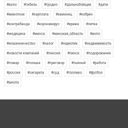
#вело
#гибель
#гродно
#дальнобойщик
#дети
#животное
#зарплата
#каменец
#кобрин
#контрабанда
#коронавирус
#кража
#литва
#медицина
#минск
#минская_область
#мото
#мошенничество
#налог
#наркотик
#недвижимость
#новости компаний
#пенсия
#пинск
#подорожание
#пожар
#польша
#приговор
#пьяный
#работа
#россия
#сигарета
#суд
#топливо
#футбол
#школа