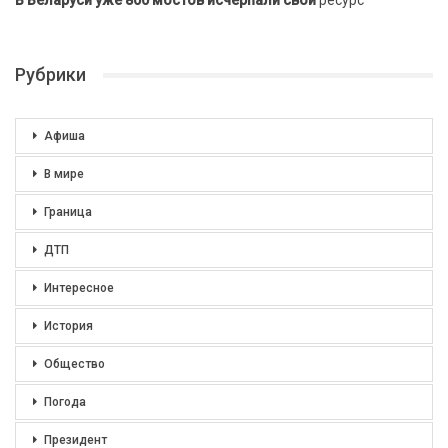
В Беларуси уже 800 мостов исчерпали свой
ресурс
Рубрики
Афиша
В мире
Граница
ДТП
Интересное
История
Общество
Погода
Президент