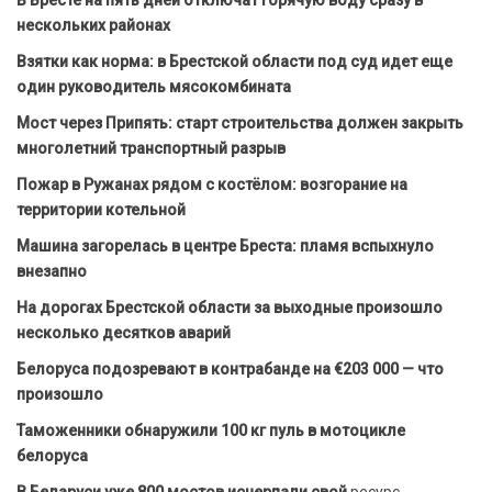
В Бресте на пять дней отключат горячую воду сразу в
нескольких районах
Взятки как норма: в Брестской области под суд идет еще
один руководитель мясокомбината
Мост через Припять: старт строительства должен закрыть
многолетний транспортный разрыв
Пожар в Ружанах рядом с костёлом: возгорание на
территории котельной
Машина загорелась в центре Бреста: пламя вспыхнуло
внезапно
На дорогах Брестской области за выходные произошло
несколько десятков аварий
Белоруса подозревают в контрабанде на €203 000 — что
произошло
Таможенники обнаружили 100 кг пуль в мотоцикле
белоруса