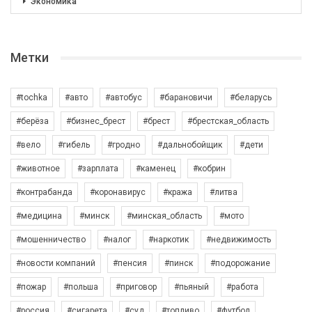
Экономика
Метки
#tochka
#авто
#автобус
#барановичи
#беларусь
#берёза
#бизнес_брест
#брест
#брестская_область
#вело
#гибель
#гродно
#дальнобойщик
#дети
#животное
#зарплата
#каменец
#кобрин
#контрабанда
#коронавирус
#кража
#литва
#медицина
#минск
#минская_область
#мото
#мошенничество
#налог
#наркотик
#недвижимость
#новости компаний
#пенсия
#пинск
#подорожание
#пожар
#польша
#приговор
#пьяный
#работа
#россия
#сигарета
#суд
#топливо
#футбол