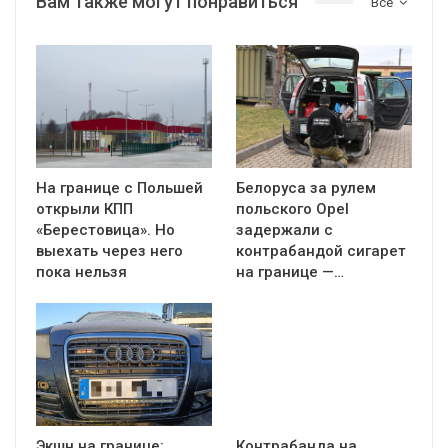
Вам также могут понравиться
Все
На границе с Польшей
Белоруса за рулем
открыли КПП
польского Opel
«Берестовица». Но
задержали с
выехать через него
контрабандой сигарет
пока нельзя
на границе —…
Экшн на границе:
Контрабанда на