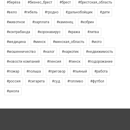
#берёза
#бизнес_брест
#брест
#брестская_область
#вело
#гибель
#гродно
#дальнобойщик
#дети
#животное
#зарплата
#каменец
#кобрин
#контрабанда
#коронавирус
#кража
#литва
#медицина
#минск
#минская_область
#мото
#мошенничество
#налог
#наркотик
#недвижимость
#новости компаний
#пенсия
#пинск
#подорожание
#пожар
#польша
#приговор
#пьяный
#работа
#россия
#сигарета
#суд
#топливо
#футбол
#школа