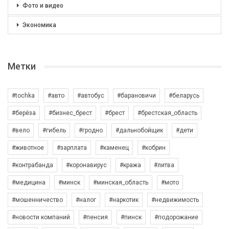
Фото и видео
Экономика
Метки
#tochka
#авто
#автобус
#барановичи
#беларусь
#берёза
#бизнес_брест
#брест
#брестская_область
#вело
#гибель
#гродно
#дальнобойщик
#дети
#животное
#зарплата
#каменец
#кобрин
#контрабанда
#коронавирус
#кража
#литва
#медицина
#минск
#минская_область
#мото
#мошенничество
#налог
#наркотик
#недвижимость
#новости компаний
#пенсия
#пинск
#подорожание