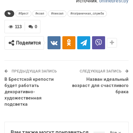
Источник:
onlinebrest.by
#брест
#коап
#пикоап
#пограничная_служба
113
0
Поделится
ПРЕДЫДУЩАЯ ЗАПИСЬ
СЛЕДУЮЩАЯ ЗАПИСЬ
В Брестской крепости
Назван идеальный
будет работать
возраст для счастливого
декоративно-
брака
художественная
подсветка
Вам также могут понравиться
Все