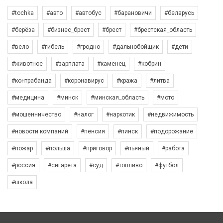
#tochka
#авто
#автобус
#барановичи
#беларусь
#берёза
#бизнес_брест
#брест
#брестская_область
#вело
#гибель
#гродно
#дальнобойщик
#дети
#животное
#зарплата
#каменец
#кобрин
#контрабанда
#коронавирус
#кража
#литва
#медицина
#минск
#минская_область
#мото
#мошенничество
#налог
#наркотик
#недвижимость
#новости компаний
#пенсия
#пинск
#подорожание
#пожар
#польша
#приговор
#пьяный
#работа
#россия
#сигарета
#суд
#топливо
#футбол
#школа