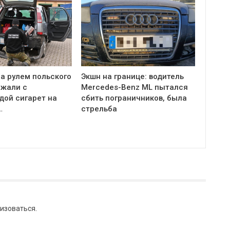
а рулем польского
Экшн на границе: водитель
ржали с
Mercedes-Benz ML пытался
дой сигарет на
сбить пограничников, была
…
стрельба
изоваться
.