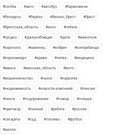
#tochka
#авто
#автобус
#барановичи
#беларусь
#берёза
#бизнес_брест
#брест
#брестская_область
#вело
#гибель
#гродно
#дальнобойщик
#дети
#животное
#зарплата
#каменец
#кобрин
#контрабанда
#коронавирус
#кража
#литва
#медицина
#минск
#минская_область
#мото
#мошенничество
#налог
#наркотик
#недвижимость
#новости компаний
#пенсия
#пинск
#подорожание
#пожар
#польша
#приговор
#пьяный
#работа
#россия
#сигарета
#суд
#топливо
#футбол
#школа