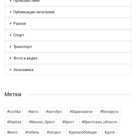
Происшествия
Публикации читателей
Разное
Спорт
Транспорт
Фото и видео
Экономика
Метки
#tochka
#авто
#автобус
#барановичи
#беларусь
#берёза
#бизнес_брест
#брест
#брестская_область
#вело
#гибель
#гродно
#дальнобойщик
#дети