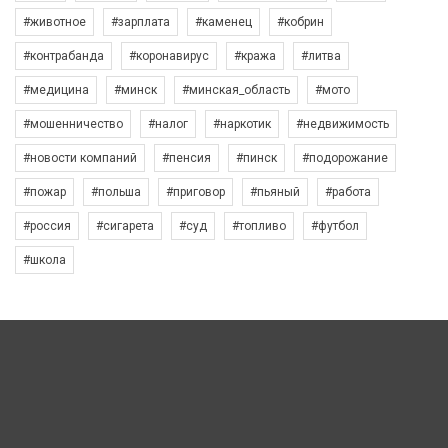
#животное
#зарплата
#каменец
#кобрин
#контрабанда
#коронавирус
#кража
#литва
#медицина
#минск
#минская_область
#мото
#мошенничество
#налог
#наркотик
#недвижимость
#новости компаний
#пенсия
#пинск
#подорожание
#пожар
#польша
#приговор
#пьяный
#работа
#россия
#сигарета
#суд
#топливо
#футбол
#школа