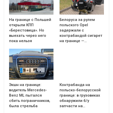
На границе с Польшей
Белоруса за рулем
открыли КПП
польского Opel
«Берестовица». Но
задержали с
выехать через него
контрабандой сигарет
пока нельзя
на границе —…
Экшн на границе:
Контрабанда на
водитель Mercedes-
польско-белорусской
Benz ML пытался
границе: в грузовиках
сбить пограничников,
обнаружили б/у
была стрельба
запчасти на…