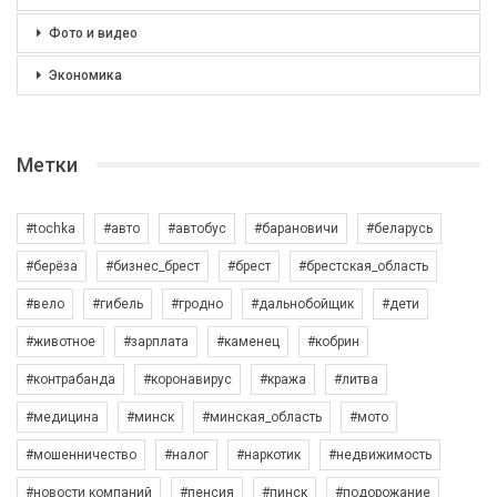
Фото и видео
Экономика
Метки
#tochka
#авто
#автобус
#барановичи
#беларусь
#берёза
#бизнес_брест
#брест
#брестская_область
#вело
#гибель
#гродно
#дальнобойщик
#дети
#животное
#зарплата
#каменец
#кобрин
#контрабанда
#коронавирус
#кража
#литва
#медицина
#минск
#минская_область
#мото
#мошенничество
#налог
#наркотик
#недвижимость
#новости компаний
#пенсия
#пинск
#подорожание