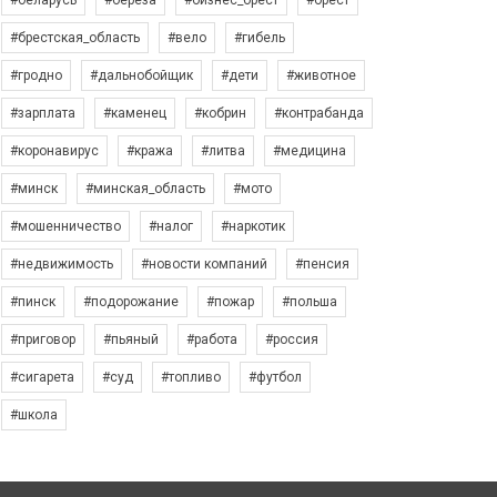
#беларусь
#берёза
#бизнес_брест
#брест
#брестская_область
#вело
#гибель
#гродно
#дальнобойщик
#дети
#животное
#зарплата
#каменец
#кобрин
#контрабанда
#коронавирус
#кража
#литва
#медицина
#минск
#минская_область
#мото
#мошенничество
#налог
#наркотик
#недвижимость
#новости компаний
#пенсия
#пинск
#подорожание
#пожар
#польша
#приговор
#пьяный
#работа
#россия
#сигарета
#суд
#топливо
#футбол
#школа