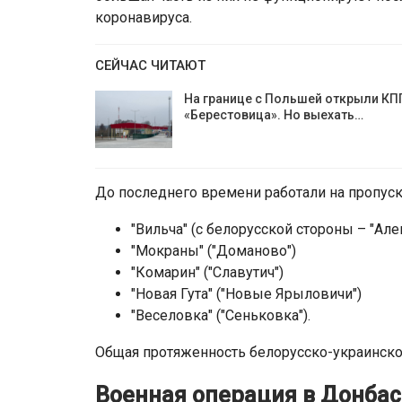
коронавируса.
СЕЙЧАС ЧИТАЮТ
На границе с Польшей открыли КП
«Берестовица». Но выехать…
До последнего времени работали на пропуска
"Вильча" (с белорусской стороны – "Ал
"Мокраны" ("Доманово")
"Комарин" ("Славутич")
"Новая Гута" ("Новые Ярыловичи")
"Веселовка" ("Сеньковка").
Общая протяженность белорусско-украинско
Военная операция в Донбас