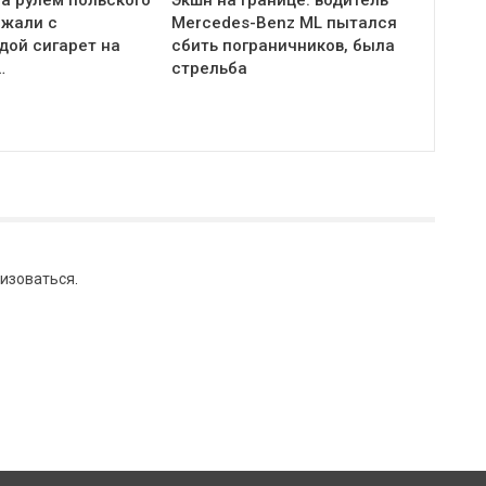
ржали с
Mercedes-Benz ML пытался
дой сигарет на
сбить пограничников, была
…
стрельба
изоваться
.