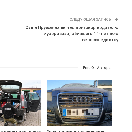
СЛЕДУЮЩАЯ ЗАПИСЬ
Суд в Пружанах вынес приговор водителю
мусоровоза, сбившего 11-летнюю
велосипедистку
Еще От Автора
а рулем польского
Экшн на границе: водитель