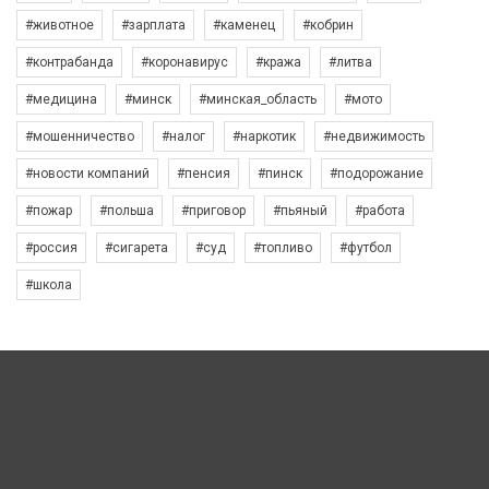
#животное
#зарплата
#каменец
#кобрин
#контрабанда
#коронавирус
#кража
#литва
#медицина
#минск
#минская_область
#мото
#мошенничество
#налог
#наркотик
#недвижимость
#новости компаний
#пенсия
#пинск
#подорожание
#пожар
#польша
#приговор
#пьяный
#работа
#россия
#сигарета
#суд
#топливо
#футбол
#школа