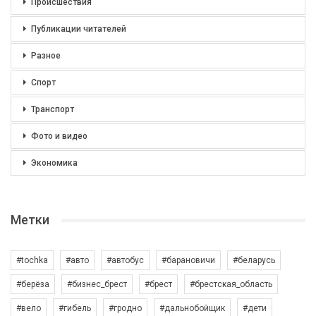
Происшествия
Публикации читателей
Разное
Спорт
Транспорт
Фото и видео
Экономика
Метки
#tochka
#авто
#автобус
#барановичи
#беларусь
#берёза
#бизнес_брест
#брест
#брестская_область
#вело
#гибель
#гродно
#дальнобойщик
#дети