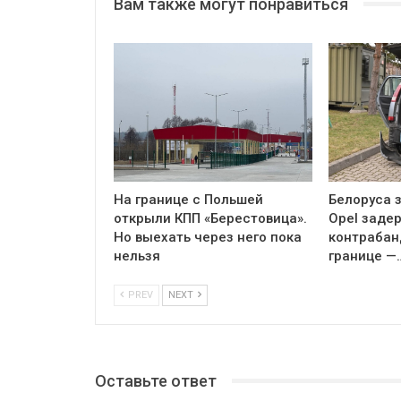
Вам также могут понравиться
На границе с Польшей
Белоруса з
открыли КПП «Берестовица».
Opel заде
Но выехать через него пока
контрабан
нельзя
границе —
PREV
NEXT
Оставьте ответ