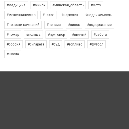
#медицина
#минск
#минская_область
#мото
#мошенничество
#налог
#наркотик
#недвижимость
#новости компаний
#пенсия
#пинск
#подорожание
#пожар
#польша
#приговор
#пьяный
#работа
#россия
#сигарета
#суд
#топливо
#футбол
#школа