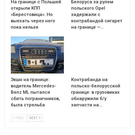
На границе с Польшей
Белоруса за рулем
открыли КПП
польского Opel
«Берестовица». Но
задержали с
выехать через него
контрабандой сигарет
пока нельзя
на границе —…
Экшн на границе:
Контрабанда на
водитель Mercedes-
польско-белорусской
Benz ML пытался
границе: в грузовиках
сбить пограничников,
обнаружили б/у
была стрельба
запчасти на…
PREV
NEXT