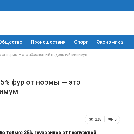
Общество
Происшествия
Спорт
Экономика
р от нормы — это абсолютный недельный минимум
5% фур от нормы — это
нимум
128
0
о только 35% грузовиков от пропускной