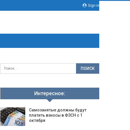
Sign in
Интересное:
Самозанятые должны будут
платить взносы в ФЗСН с 1
октября