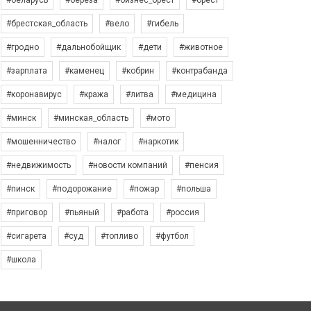
#беларусь
#берёза
#бизнес_брест
#брест
#брестская_область
#вело
#гибель
#гродно
#дальнобойщик
#дети
#животное
#зарплата
#каменец
#кобрин
#контрабанда
#коронавирус
#кража
#литва
#медицина
#минск
#минская_область
#мото
#мошенничество
#налог
#наркотик
#недвижимость
#новости компаний
#пенсия
#пинск
#подорожание
#пожар
#польша
#приговор
#пьяный
#работа
#россия
#сигарета
#суд
#топливо
#футбол
#школа