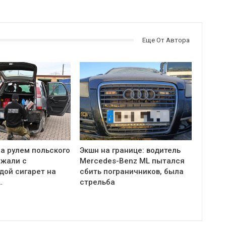
Еще От Автора
а рулем польского
Экшн на границе: водитель
ржали с
Mercedes-Benz ML пытался
дой сигарет на
сбить пограничников, была
…
стрельба