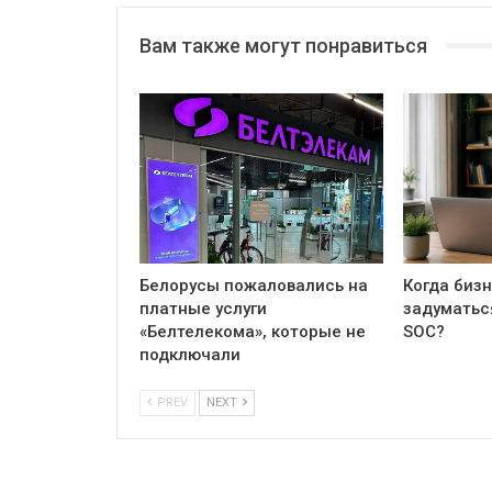
Вам также могут понравиться
Белорусы пожаловались на
Когда бизн
платные услуги
задуматьс
«Белтелекома», которые не
SOC?
подключали
PREV
NEXT