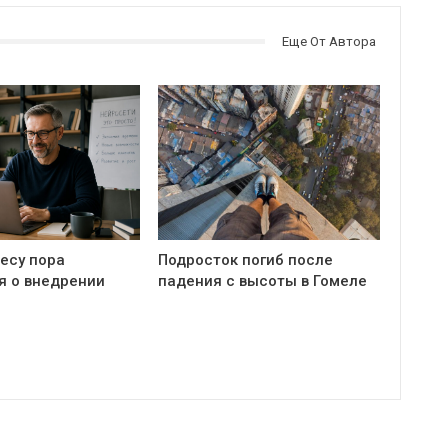
Еще От Автора
есу пора
Подросток погиб после
я о внедрении
падения с высоты в Гомеле