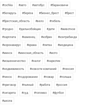
#tochka
#авто
#автобус
#барановичи
#беларусь
#берёза
#бизнес_брест
#брест
#брестская_область
#вело
#гибель
#гродно
#дальнобойщик
#дети
#животное
#зарплата
#каменец
#кобрин
#контрабанда
#коронавирус
#кража
#литва
#медицина
#минск
#минская_область
#мото
#мошенничество
#налог
#наркотик
#недвижимость
#новости компаний
#пенсия
#пинск
#подорожание
#пожар
#польша
#приговор
#пьяный
#работа
#россия
#сигарета
#суд
#топливо
#футбол
#школа