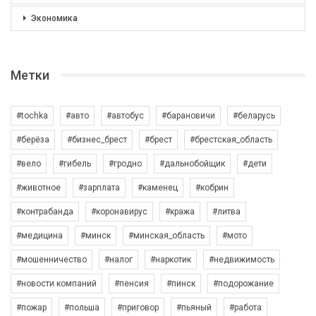
Экономика
Метки
#tochka
#авто
#автобус
#барановичи
#беларусь
#берёза
#бизнес_брест
#брест
#брестская_область
#вело
#гибель
#гродно
#дальнобойщик
#дети
#животное
#зарплата
#каменец
#кобрин
#контрабанда
#коронавирус
#кража
#литва
#медицина
#минск
#минская_область
#мото
#мошенничество
#налог
#наркотик
#недвижимость
#новости компаний
#пенсия
#пинск
#подорожание
#пожар
#польша
#приговор
#пьяный
#работа