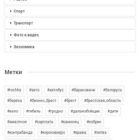
Спорт
Транспорт
Фото и видео
Экономика
Метки
#tochka
#авто
#автобус
#барановичи
#беларусь
#берёза
#бизнес_брест
#брест
#брестская_область
#вело
#гибель
#гродно
#дальнобойщик
#дети
#животное
#зарплата
#каменец
#кобрин
#контрабанда
#коронавирус
#кража
#литва