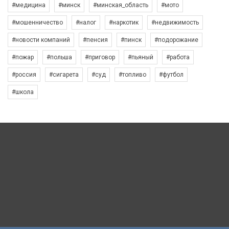
#медицина
#минск
#минская_область
#мото
#мошенничество
#налог
#наркотик
#недвижимость
#новости компаний
#пенсия
#пинск
#подорожание
#пожар
#польша
#приговор
#пьяный
#работа
#россия
#сигарета
#суд
#топливо
#футбол
#школа