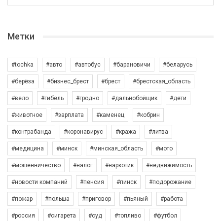
Метки
#tochka
#авто
#автобус
#барановичи
#беларусь
#берёза
#бизнес_брест
#брест
#брестская_область
#вело
#гибель
#гродно
#дальнобойщик
#дети
#животное
#зарплата
#каменец
#кобрин
#контрабанда
#коронавирус
#кража
#литва
#медицина
#минск
#минская_область
#мото
#мошенничество
#налог
#наркотик
#недвижимость
#новости компаний
#пенсия
#пинск
#подорожание
#пожар
#польша
#приговор
#пьяный
#работа
#россия
#сигарета
#суд
#топливо
#футбол