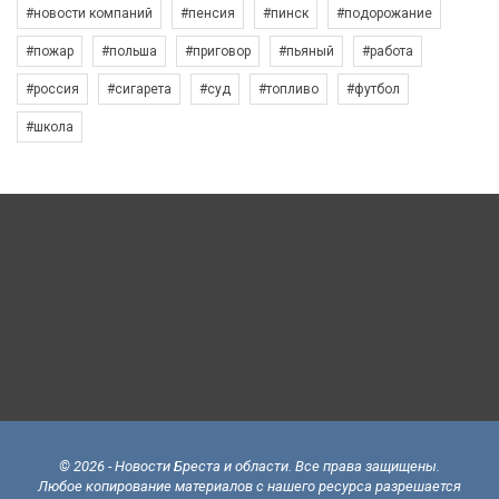
#новости компаний
#пенсия
#пинск
#подорожание
#пожар
#польша
#приговор
#пьяный
#работа
#россия
#сигарета
#суд
#топливо
#футбол
#школа
© 2026 - Новости Бреста и области. Все права защищены.
Любое копирование материалов с нашего ресурса разрешается