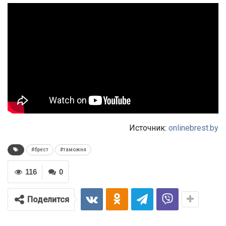
Источник:
onlinebrest.by
#брест
#таможня
116
0
Поделится