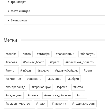
Транспорт
Фото и видео
Экономика
Метки
#tochka
#авто
#автобус
#барановичи
#беларусь
#берёза
#бизнес_брест
#брест
#брестская_область
#вело
#гибель
#гродно
#дальнобойщик
#дети
#животное
#зарплата
#каменец
#кобрин
#контрабанда
#коронавирус
#кража
#литва
#медицина
#минск
#минская_область
#мото
#мошенничество
#налог
#наркотик
#недвижимость