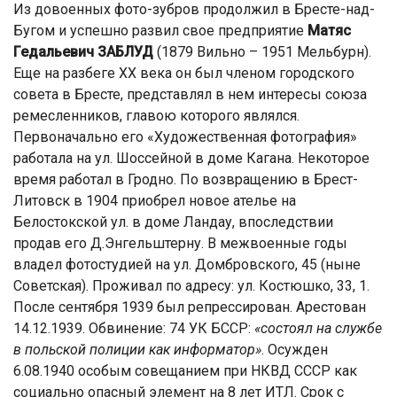
Из довоенных фото-зубров продолжил в Бресте-над-
Бугом и успешно развил свое предприятие
Матяс
Гедальевич ЗАБЛУД
(1879 Вильно – 1951 Мельбурн).
Еще на разбеге ХХ века он был членом городского
совета в Бресте, представлял в нем интересы союза
ремесленников, главою которого являлся.
Первоначально его «Художественная фотография»
работала на ул. Шоссейной в доме Кагана. Некоторое
время работал в Гродно. По возвращению в Брест-
Литовск в 1904 приобрел новое ателье на
Белостокской ул. в доме Ландау, впоследствии
продав его Д.Энгельштерну. В межвоенные годы
владел фотостудией на ул. Домбровского, 45 (ныне
Советская). Проживал по адресу: ул. Костюшко, 33, 1.
После сентября 1939 был репрессирован. Арестован
14.12.1939. Обвинение: 74 УК БССР:
«состоял на службе
в польской полиции как информатор»
. Осужден
6.08.1940 особым совещанием при НКВД СССР как
социально опасный элемент на 8 лет ИТЛ. Срок с