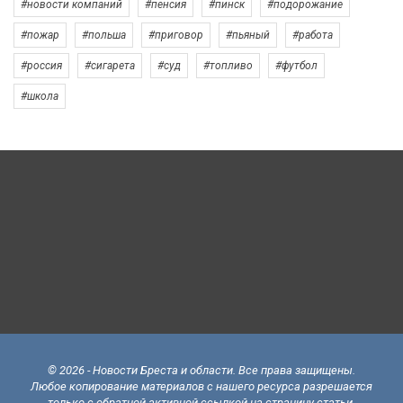
#новости компаний
#пенсия
#пинск
#подорожание
#пожар
#польша
#приговор
#пьяный
#работа
#россия
#сигарета
#суд
#топливо
#футбол
#школа
© 2026 - Новости Бреста и области. Все права защищены.
Любое копирование материалов с нашего ресурса разрешается
только с обратной активной ссылкой на страницу статьи.