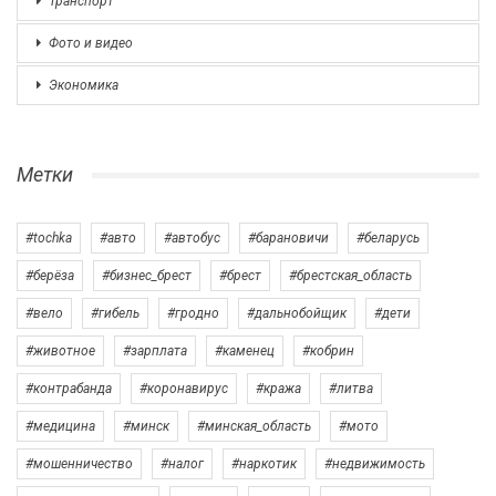
Транспорт
Фото и видео
Экономика
Метки
#tochka
#авто
#автобус
#барановичи
#беларусь
#берёза
#бизнес_брест
#брест
#брестская_область
#вело
#гибель
#гродно
#дальнобойщик
#дети
#животное
#зарплата
#каменец
#кобрин
#контрабанда
#коронавирус
#кража
#литва
#медицина
#минск
#минская_область
#мото
#мошенничество
#налог
#наркотик
#недвижимость