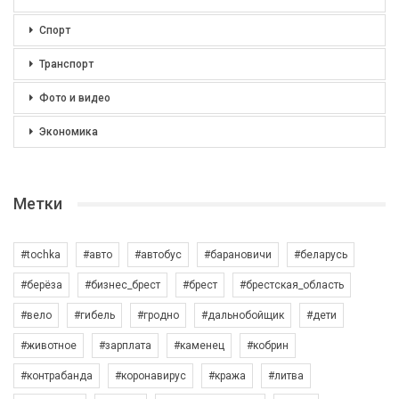
Спорт
Транспорт
Фото и видео
Экономика
Метки
#tochka
#авто
#автобус
#барановичи
#беларусь
#берёза
#бизнес_брест
#брест
#брестская_область
#вело
#гибель
#гродно
#дальнобойщик
#дети
#животное
#зарплата
#каменец
#кобрин
#контрабанда
#коронавирус
#кража
#литва