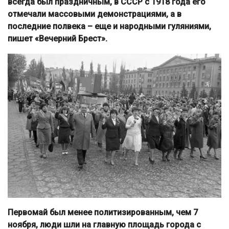
всегда был праздничным, в СССР с 1918 года его
отмечали массовыми демонстрациями, а в
последние полвека – еще и народными гуляниями,
пишет «Вечерний Брест».
Первомай был менее политизированным, чем 7
ноября, люди шли на главную площадь города с