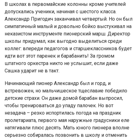
В школах в первомайские колонны кроме учителей
допускались ученики, начиная с шестого класса.
Александр Пригодич заканчивал четвертый. Но он был
симпатичный малый и довольно бойко выстукивал на
неказистом инструменте пионерский марш. Директор
школы придумал, как выгодно выделиться среди
коллег: впереди педагогов и старшеклассников будет
идти вот этот паренек и барабанить! За громом
штатного оркестра никто не услышит, если даже
Сашка ударит не в такт.
Начинающий пионер Александр был и горд, и
встревожен, но мальчишеское тщеславие победило
детские страхи. Он даже домой барабан выпросил,
чтобы тренироваться до упаду палочек. Но вот
незадача – резко испортилась погода на праздник
пролетариата, первого мая наружные градусники еле
натягивали плюс десять. Мать юного пионера вполне
серьезно собиралась позвонить в школу и отменить