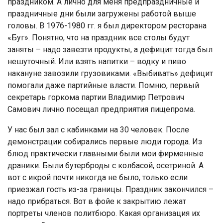
праздником. А лично для меня предпраздничные и
праздничные дни были загружены работой выше
головы. В 1976-1980 гг. я был директором ресторана
«Буг». Понятно, что на праздник все столы будут
заняты – надо завезти продукты, а дефицит тогда был
нешуточный. Или взять напитки – водку и пиво
накануне завозили грузовиками. «Выбивать» дефицит
помогали даже партийные власти. Помню, первый
секретарь горкома партии Владимир Петрович
Самович лично посещал предприятия пищепрома.
У нас был зал с кабинками на 30 человек. После
демонстрации собирались первые люди города. Из
блюд практически главными были мои фирменные
драники. Были бутерброды с колбасой, осетриной. А
вот с икрой почти никогда не было, только если
приезжал гость из-за границы. Праздник закончился –
надо прибраться. Вот в фойе к закрытию лежат
портреты членов политбюро. Какая организация их