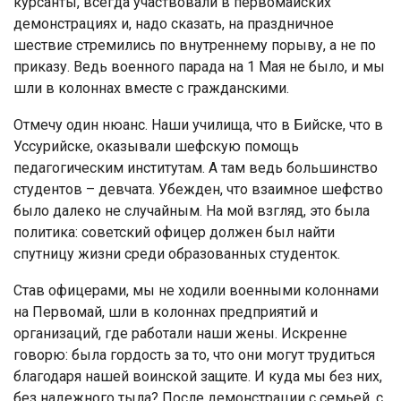
курсанты, всегда участвовали в первомайских
демонстрациях и, надо сказать, на праздничное
шествие стремились по внутреннему порыву, а не по
приказу. Ведь военного парада на 1 Мая не было, и мы
шли в колоннах вместе с гражданскими.
Отмечу один нюанс. Наши училища, что в Бийске, что в
Уссурийске, оказывали шефскую помощь
педагогическим институтам. А там ведь большинство
студентов – девчата. Убежден, что взаимное шефство
было далеко не случайным. На мой взгляд, это была
политика: советский офицер должен был найти
спутницу жизни среди образованных студенток.
Став офицерами, мы не ходили военными колоннами
на Первомай, шли в колоннах предприятий и
организаций, где работали наши жены. Искренне
говорю: была гордость за то, что они могут трудиться
благодаря нашей воинской защите. И куда мы без них,
без надежного тыла? После демонстрации с семьей, с