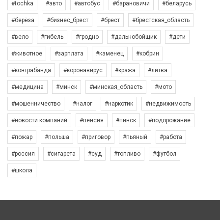
#tochka
#авто
#автобус
#барановичи
#беларусь
#берёза
#бизнес_брест
#брест
#брестская_область
#вело
#гибель
#гродно
#дальнобойщик
#дети
#животное
#зарплата
#каменец
#кобрин
#контрабанда
#коронавирус
#кража
#литва
#медицина
#минск
#минская_область
#мото
#мошенничество
#налог
#наркотик
#недвижимость
#новости компаний
#пенсия
#пинск
#подорожание
#пожар
#польша
#приговор
#пьяный
#работа
#россия
#сигарета
#суд
#топливо
#футбол
#школа