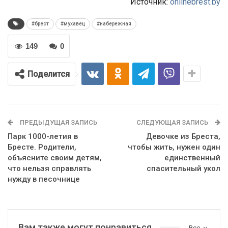
Источник:
onlinebrest.by
#брест
#мухавец
#набережная
149
0
Поделится
ПРЕДЫДУЩАЯ ЗАПИСЬ
СЛЕДУЮЩАЯ ЗАПИСЬ
Парк 1000-летия в
Девочке из Бреста,
Бресте. Родители,
чтобы жить, нужен один
объясните своим детям,
единственный
что нельзя справлять
спасительный укол
нужду в песочнице
Вам также могут понравиться
Все