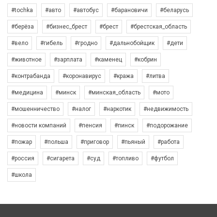
#tochka
#авто
#автобус
#барановичи
#беларусь
#берёза
#бизнес_брест
#брест
#брестская_область
#вело
#гибель
#гродно
#дальнобойщик
#дети
#животное
#зарплата
#каменец
#кобрин
#контрабанда
#коронавирус
#кража
#литва
#медицина
#минск
#минская_область
#мото
#мошенничество
#налог
#наркотик
#недвижимость
#новости компаний
#пенсия
#пинск
#подорожание
#пожар
#польша
#приговор
#пьяный
#работа
#россия
#сигарета
#суд
#топливо
#футбол
#школа