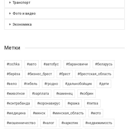
Транспорт
Фото и видео
Экономика
Метки
#tochka
#авто
#автобус
#барановичи
#беларусь
#берёза
#бизнес_брест
#брест
#брестская_область
#вело
#гибель
#гродно
#дальнобойщик
#дети
#животное
#зарплата
#каменец
#кобрин
#контрабанда
#коронавирус
#кража
#литва
#медицина
#минск
#минская_область
#мото
#мошенничество
#налог
#наркотик
#недвижимость