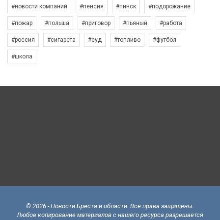
#новости компаний
#пенсия
#пинск
#подорожание
#пожар
#польша
#приговор
#пьяный
#работа
#россия
#сигарета
#суд
#топливо
#футбол
#школа
© 2026 - Новости Бреста и области. Все права защищены.
Любое копирование материалов с нашего ресурса разрешается