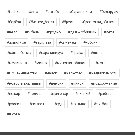
#tochka
#авто
#автобус
#барановичи
#беларусь
#берёза
#бизнес_брест
#брест
#брестская_область
#вело
#гибель
#гродно
#дальнобойщик
#дети
#животное
#зарплата
#каменец
#кобрин
#контрабанда
#коронавирус
#кража
#литва
#медицина
#минск
#минская_область
#мото
#мошенничество
#налог
#наркотик
#недвижимость
#новости компаний
#пенсия
#пинск
#подорожание
#пожар
#польша
#приговор
#пьяный
#работа
#россия
#сигарета
#суд
#топливо
#футбол
#школа