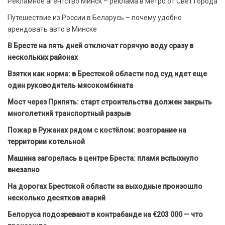
Рекламное агентство Минск – реклама в метро от Свет Города
Путешествие из России в Беларусь – почему удобно
арендовать авто в Минске
В Бресте на пять дней отключат горячую воду сразу в
нескольких районах
Взятки как норма: в Брестской области под суд идет еще
один руководитель мясокомбината
Мост через Припять: старт строительства должен закрыть
многолетний транспортный разрыв
Пожар в Ружанах рядом с костёлом: возгорание на
территории котельной
Машина загорелась в центре Бреста: пламя вспыхнуло
внезапно
На дорогах Брестской области за выходные произошло
несколько десятков аварий
Белоруса подозревают в контрабанде на €203 000 — что