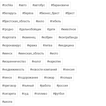
#tochka
#авто
#автобус
#барановичи
#беларусь
#берёза
#бизнес_брест
#брест
#брестская_область
#вело
#гибель
#гродно
#дальнобойщик
#дети
#животное
#зарплата
#каменец
#кобрин
#контрабанда
#коронавирус
#кража
#литва
#медицина
#минск
#минская_область
#мото
#мошенничество
#налог
#наркотик
#недвижимость
#новости компаний
#пенсия
#пинск
#подорожание
#пожар
#польша
#приговор
#пьяный
#работа
#россия
#сигарета
#суд
#топливо
#футбол
#школа