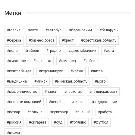
Метки
#tochka
#авто
#автобус
#барановичи
#беларусь
#берёза
#бизнес_брест
#брест
#брестская_область
#вело
#гибель
#гродно
#дальнобойщик
#дети
#животное
#зарплата
#каменец
#кобрин
#контрабанда
#коронавирус
#кража
#литва
#медицина
#минск
#минская_область
#мото
#мошенничество
#налог
#наркотик
#недвижимость
#новости компаний
#пенсия
#пинск
#подорожание
#пожар
#польша
#приговор
#пьяный
#работа
#россия
#сигарета
#суд
#топливо
#футбол
#школа