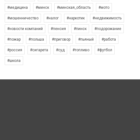
#медицина
#минск
#минская_область
#мото
#мошенничество
#налог
#наркотик
#недвижимость
#новости компаний
#пенсия
#пинск
#подорожание
#пожар
#польша
#приговор
#пьяный
#работа
#россия
#сигарета
#суд
#топливо
#футбол
#школа