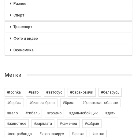
Разное
Спорт
Транспорт
Фото и видео
Экономика
Метки
#tochka
#авто
#автобус
#барановичи
#беларусь
#берёза
#бизнес_брест
#брест
#брестская_область
#вело
#гибель
#гродно
#дальнобойщик
#дети
#животное
#зарплата
#каменец
#кобрин
#контрабанда
#коронавирус
#кража
#литва