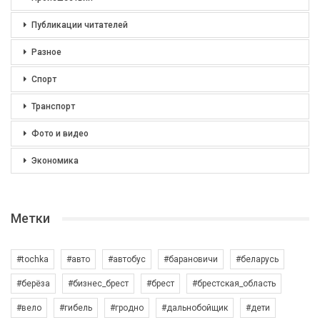
Публикации читателей
Разное
Спорт
Транспорт
Фото и видео
Экономика
Метки
#tochka
#авто
#автобус
#барановичи
#беларусь
#берёза
#бизнес_брест
#брест
#брестская_область
#вело
#гибель
#гродно
#дальнобойщик
#дети