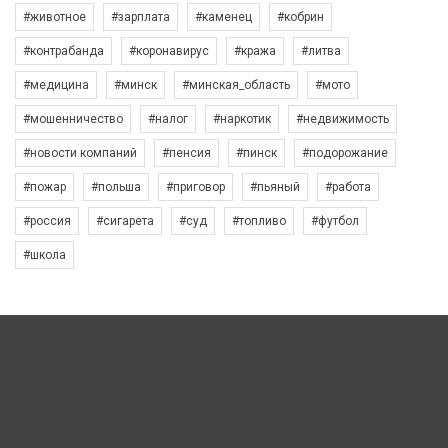
#животное
#зарплата
#каменец
#кобрин
#контрабанда
#коронавирус
#кража
#литва
#медицина
#минск
#минская_область
#мото
#мошенничество
#налог
#наркотик
#недвижимость
#новости компаний
#пенсия
#пинск
#подорожание
#пожар
#польша
#приговор
#пьяный
#работа
#россия
#сигарета
#суд
#топливо
#футбол
#школа